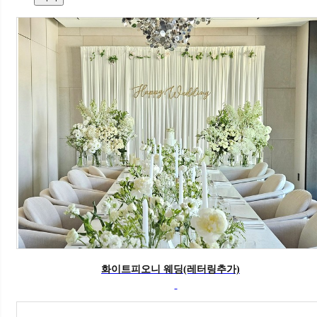
화이트피오니 웨딩(레터링추가)