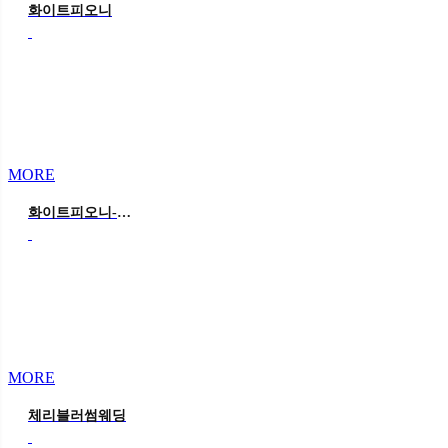
화이트피오니
MORE
화이트피오니-컬러변경
MORE
체리블러썸웨딩