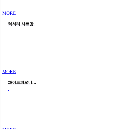
MORE
럭셔리 샤르망 블루 웨딩
MORE
화이트피오니웨딩