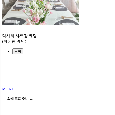
럭셔리 샤르망 웨딩
(확장형 웨딩)
목록
MORE
화이트피오니 웨딩(레터링추가)