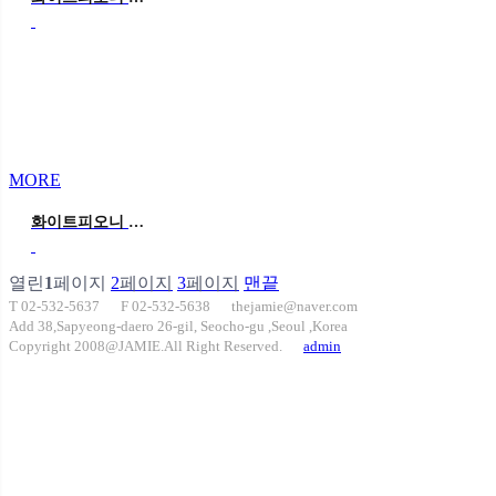
MORE
화이트피오니 웨딩
열린
1
페이지
2
페이지
3
페이지
맨끝
T 02-532-5637
F 02-532-5638
thejamie@naver.com
Add 38,Sapyeong-daero 26-gil, Seocho-gu ,Seoul ,Korea
Copyright 2008@JAMIE.All Right Reserved.
admin