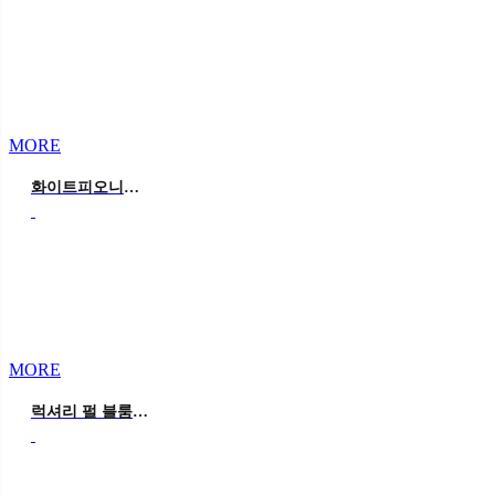
MORE
화이트피오니웨딩
MORE
럭셔리 펄 블룸 컨셉