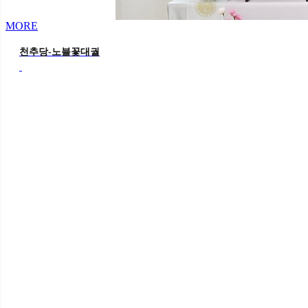
MORE
천추당-노블꽃대궐