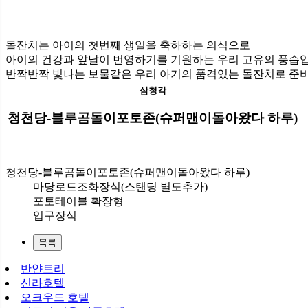
돌잔치는 아이의 첫번째 생일을 축하하는 의식으로
아이의 건강과 앞날이 번영하기를 기원하는 우리 고유의 풍습
반짝반짝 빛나는 보물같은 우리 아기의 품격있는 돌잔치로 준
삼청각
청천당-블루곰돌이포토존(슈퍼맨이돌아왔다 하루)
청천당-블루곰돌이포토존(슈퍼맨이돌아왔다 하루)
마당로드조화장식(스탠딩 별도추가)
포토테이블 확장형
입구장식
목록
반얀트리
신라호텔
오크우드 호텔