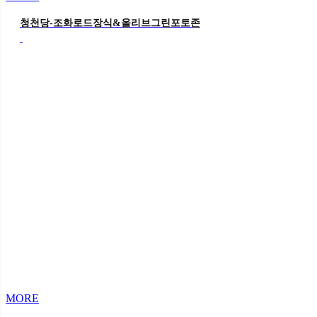
청천당-조화로드장식&올리브그린포토존
MORE