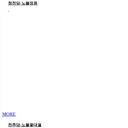
청천당-노블정원
MORE
천추당-노블꽃대궐