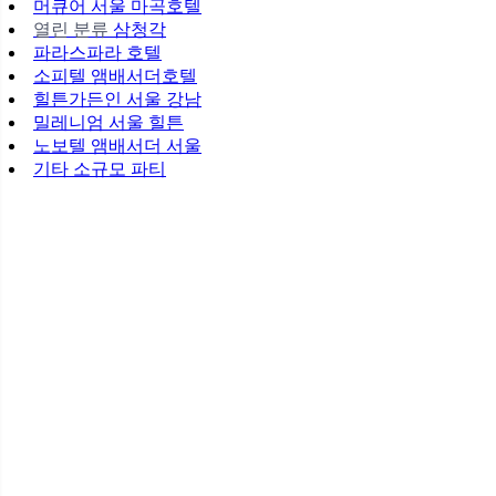
머큐어 서울 마곡호텔
열린 분류
삼청각
파라스파라 호텔
소피텔 앰배서더호텔
힐튼가든인 서울 강남
밀레니엄 서울 힐튼
노보텔 앰배서더 서울
기타 소규모 파티