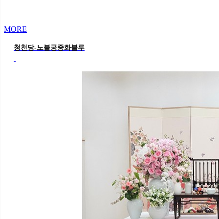
MORE
청천당-노블궁중화블루