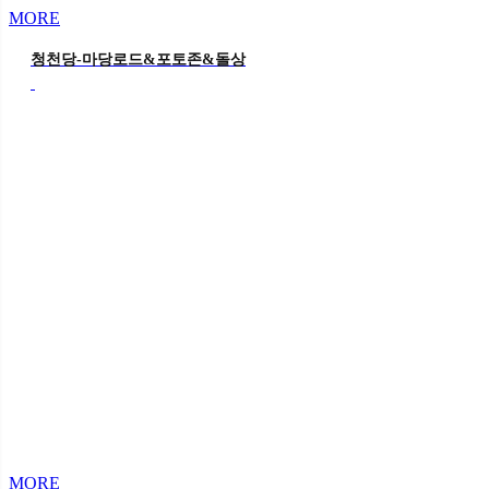
MORE
청천당-마당로드&포토존&돌상
MORE