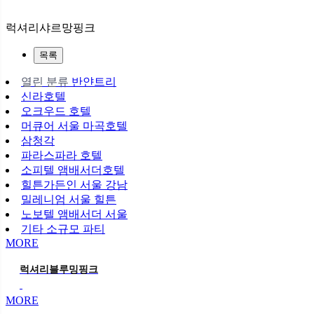
럭셔리샤르망핑크
목록
열린 분류
반얀트리
신라호텔
오크우드 호텔
머큐어 서울 마곡호텔
삼청각
파라스파라 호텔
소피텔 앰배서더호텔
힐튼가든인 서울 강남
밀레니엄 서울 힐튼
노보텔 앰배서더 서울
기타 소규모 파티
MORE
럭셔리블루밍핑크
MORE