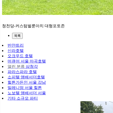
청천당-커스텀벌룬아치 대형포토존
목록
반얀트리
신라호텔
오크우드 호텔
머큐어 서울 마곡호텔
열린 분류
삼청각
파라스파라 호텔
소피텔 앰배서더호텔
힐튼가든인 서울 강남
밀레니엄 서울 힐튼
노보텔 앰배서더 서울
기타 소규모 파티