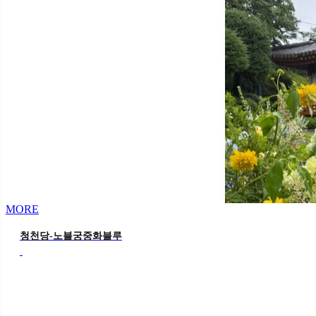
MORE
청천당-노블궁중화블루