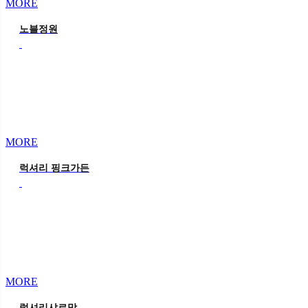
MORE
노블정원
MORE
럭셔리 핑크가든
MORE
럭셔리샤르망 옐로우