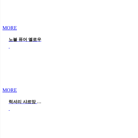
MORE
노블 퓨어 옐로우
MORE
럭셔리 샤르망 핑크