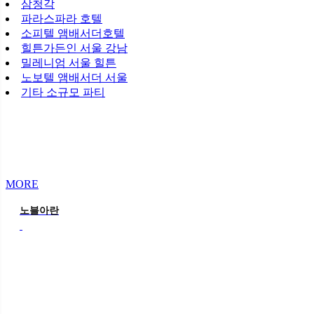
삼청각
파라스파라 호텔
소피텔 앰배서더호텔
힐튼가든인 서울 강남
밀레니엄 서울 힐튼
노보텔 앰배서더 서울
기타 소규모 파티
MORE
노블아란