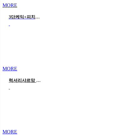
MORE
3단케익+피치디아망 미니포토존 (반얀트리전용사이즈)
MORE
럭셔리샤르망 옐로우돌상 +피치디아망미니포토존+3단케익
MORE