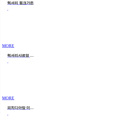
럭셔리 핑크가든
MORE
럭셔리샤르망 옐로우
MORE
피치디아망 미니 포토존&포토테이블