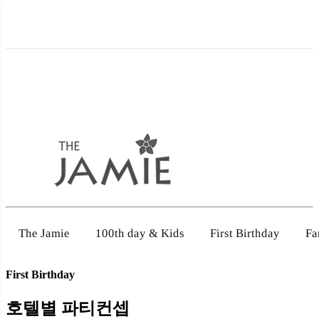
100th day & Kids
First Birthday
Fa
The Jamie
First Birthday
호텔별 파티컨셉