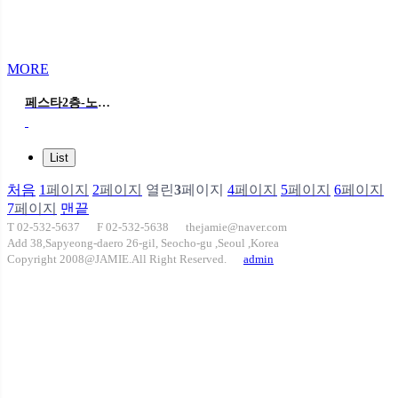
MORE
페스타2층-노블 아란
List
처음
1
페이지
2
페이지
열린
3
페이지
4
페이지
5
페이지
6
페이지
7
페이지
맨끝
T 02-532-5637
F 02-532-5638
thejamie@naver.com
Add 38,Sapyeong-daero 26-gil, Seocho-gu ,Seoul ,Korea
Copyright 2008@JAMIE.All Right Reserved.
admin