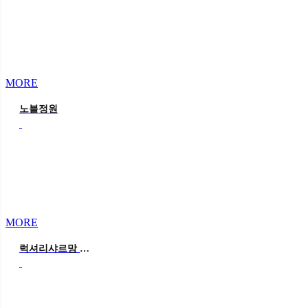
MORE
노블정원
MORE
럭셔리샤르망 핑크(백일버전)