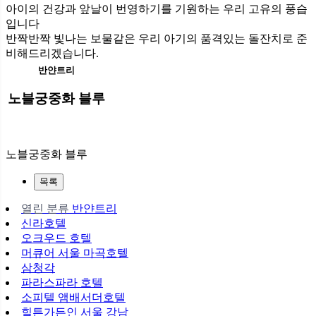
아이의 건강과 앞날이 번영하기를 기원하는 우리 고유의 풍습
입니다
반짝반짝 빛나는 보물같은 우리 아기의 품격있는 돌잔치로 준
비해드리겠습니다.
반얀트리
노블궁중화 블루
노블궁중화 블루
목록
열린 분류
반얀트리
신라호텔
오크우드 호텔
머큐어 서울 마곡호텔
삼청각
파라스파라 호텔
소피텔 앰배서더호텔
힐튼가든인 서울 강남