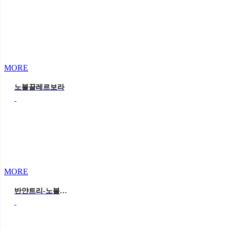
MORE
노블끌레르보라
MORE
반얀트리-노블꽃채운