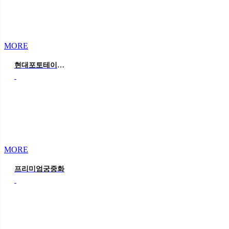
MORE
현대포토테이블&미니포토존
MORE
프리미엄궁중화