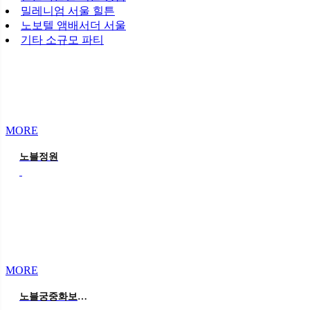
밀레니엄 서울 힐튼
노보텔 앰배서더 서울
기타 소규모 파티
MORE
노블정원
MORE
노블궁중화보라컨셉