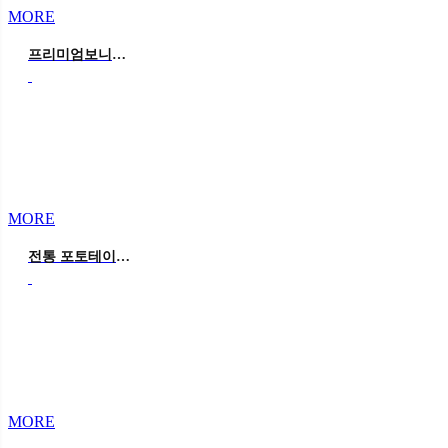
MORE
프리미엄보니타가든 모던
MORE
전통 포토테이블&풍선장식추가
MORE