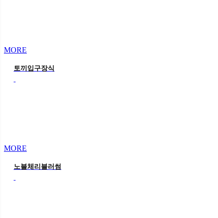
MORE
토끼입구장식
MORE
노블체리블러썸