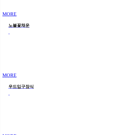
MORE
노블꽃채운
MORE
우드입구장식