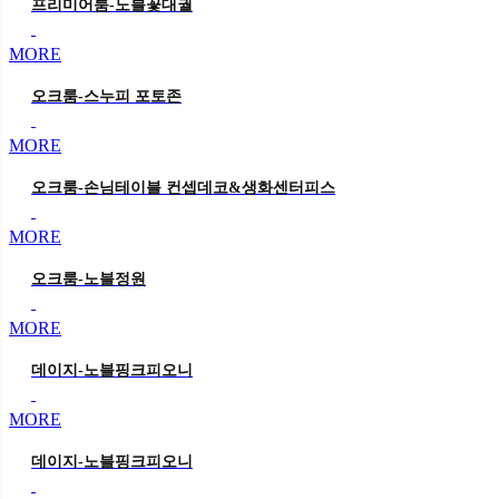
프리미어룸-노블꽃대궐
MORE
오크룸-스누피 포토존
MORE
오크룸-손님테이블 컨셉데코&생화센터피스
MORE
오크룸-노블정원
MORE
데이지-노블핑크피오니
MORE
데이지-노블핑크피오니