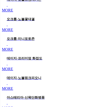
MORE
오크룸-노블꽃대궐
MORE
오크룸-미니포토존
MORE
데이지-프리미엄 화접도
MORE
데이지-노블핑크피오니
MORE
아스테리아-신목단화병풍