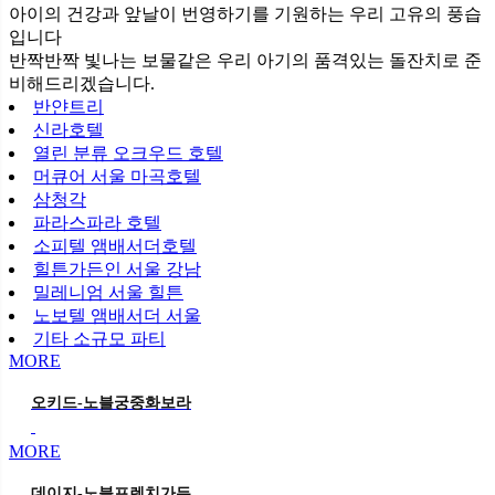
아이의 건강과 앞날이 번영하기를 기원하는 우리 고유의 풍습
입니다
반짝반짝 빛나는 보물같은 우리 아기의 품격있는 돌잔치로 준
비해드리겠습니다.
반얀트리
신라호텔
열린 분류
오크우드 호텔
머큐어 서울 마곡호텔
삼청각
파라스파라 호텔
소피텔 앰배서더호텔
힐튼가든인 서울 강남
밀레니엄 서울 힐튼
노보텔 앰배서더 서울
기타 소규모 파티
MORE
오키드-노블궁중화보라
MORE
데이지-노블프렌치가든