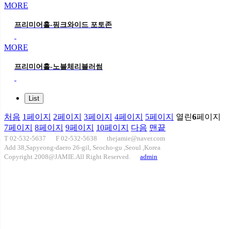
MORE
프리미어홀-핑크와이드 포토존
MORE
프리미어홀-노블체리블러썸
List
처음
1
페이지
2
페이지
3
페이지
4
페이지
5
페이지
열린
6
페이지
7
페이지
8
페이지
9
페이지
10
페이지
다음
맨끝
T 02-532-5637
F 02-532-5638
thejamie@naver.com
Add 38,Sapyeong-daero 26-gil, Seocho-gu ,Seoul ,Korea
Copyright 2008@JAMIE.All Right Reserved.
admin